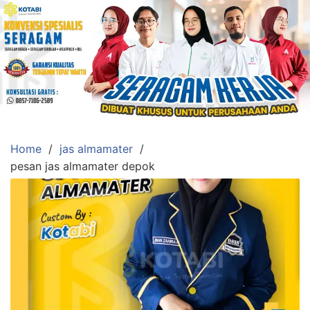
Skip
to
content
Konveksi
Toko
Abi
Ahlinya
Pengadaan
Home
jas almamater
Baju
pesan jas almamater depok
Seragam,
Toga
Wisuda,Jas
Almamater