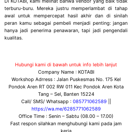
Di KOTABI, kami melihat bahwa vendor yang baik tidak
terburu-buru. Mereka justru memperlambat di tahap
awal untuk mempercepat hasil akhir d
an di sinilah
peran kamu sebagai pembeli menjadi penting: jangan
hanya jadi penerima penawaran, tapi jadi pengendali
kualitas.
Hubungi kami di bawah untuk info lebih lanjut
Company Name : KOTABI
Workshop Adrress : Jalan Puskesmas No. 175 Kel
Pondok Aren RT 002 RW 011 Kec Pondok Aren Kota
Tang – Sel, Banten 15224
Call/ SMS/ Whatsapp :
085771062589
||
https://wa.me/6285771062589
Office Time : Senin – Sabtu (08.00 – 17.00)
Fast respon silahkan menghubungi kami pada jam
kerja