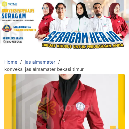
Skip
to
content
Konveksi
Toko
Abi
Ahlinya
Pengadaan
Home
jas almamater
Baju
konveksi jas almamater bekasi timur
Seragam,
Toga
Wisuda,Jas
Almamater